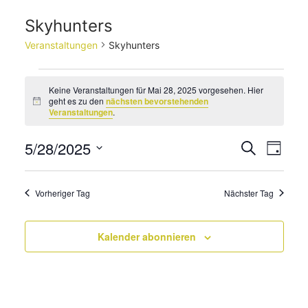
Skyhunters
Veranstaltungen
Skyhunters
Veranstaltungen
Keine Veranstaltungen für Mai 28, 2025 vorgesehen. Hier
für
geht es zu den
nächsten bevorstehenden
Hinweis
Veranstaltungen
.
Mai
28,
5/28/2025
Veransta
Vera
Suche
Tag
2025
Suche
Datum
Ans
wählen.
und
Navi
Vorheriger Tag
Nächster Tag
Ansichte
Navigati
Kalender abonnieren