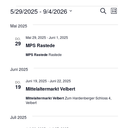
Veranstaltungen
5/29/2025
 - 
9/4/2026
Veransta
Vera
Suche
Liste
Suche
Datum
Ans
Mai 2025
wählen.
und
Navi
Ansichte
Mai 29, 2025
-
Juni 1, 2025
DO.
29
Navigati
MPS Rastede
MPS Rastede
Rastede
Juni 2025
Juni 19, 2025
-
Juni 22, 2025
DO.
19
Mittelaltermarkt Velbert
Mittelaltermarkt Velbert
Zum Hardenberger Schloss 4,
Velbert
Juli 2025