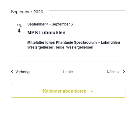
September 2026
September 4
-
September 6
FR.
4
MPS Luhmühlen
Mittelalterliches Phantasie Spectaculum – Lohmühlen
Westergellerser Heide, Westergellersen
Veranstaltungen
Veransta
Vorherige
Heute
Nächste
Kalender abonnieren