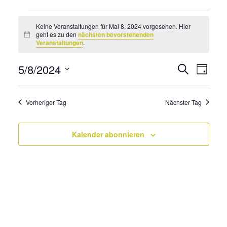
Veranstaltungen
Keine Veranstaltungen für Mai 8, 2024 vorgesehen. Hier
für
geht es zu den
nächsten bevorstehenden
Hinweis
Veranstaltungen
.
Mai
8,
5/8/2024
Veransta
Vera
Suche
Tag
2024
Suche
Datum
Ans
wählen.
und
Navi
Vorheriger Tag
Nächster Tag
Ansichte
Navigati
Kalender abonnieren