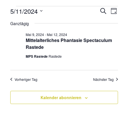
Veranstaltungen
5/11/2024
Veransta
Vera
Suche
Tag
Suche
für
Datum
Ans
Ganztägig
wählen.
und
Mai
Navi
Ansichte
Mai 9, 2024
-
Mai 12, 2024
11,
Mittelalterliches Phantasie Spectaculum
Navigati
2024
Rastede
MPS Rastede
Rastede
Vorheriger Tag
Nächster Tag
Kalender abonnieren