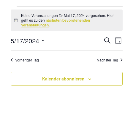
Veranstaltungen
Keine Veranstaltungen für Mai 17, 2024 vorgesehen. Hier
für
geht es zu den
nächsten bevorstehenden
Hinweis
Veranstaltungen
.
Mai
17,
5/17/2024
Veransta
Vera
Suche
Tag
2024
Suche
Datum
Ans
wählen.
und
Navi
Vorheriger Tag
Nächster Tag
Ansichte
Navigati
Kalender abonnieren